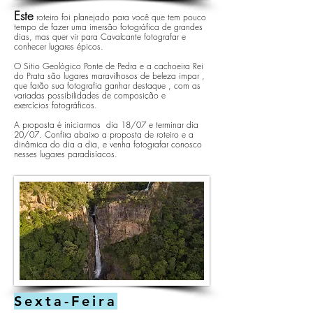
Este
roteiro foi planejado para você que tem pouco
tempo de fazer uma imersão
fotográfica
de grandes
dias, mas quer vir para Cavalcante fotografar e
conhecer lugares
épicos
.
O Sitio
Geológico
Ponte de Pedra e a cachoeira Rei
do Prata são lugares maravilhosos de beleza impar ,
que farão sua fotografia ganhar destaque , com as
variadas possibilidades de composição e
exercícios
fotográficos
.
A proposta é iniciarmos dia 18/07 e terminar dia
20/07. Confira abaixo a proposta de roteiro e a
dinâmica
do dia a dia, e venha fotografar conosco
nesses lugares
paradisíacos
.
Sexta-Feira