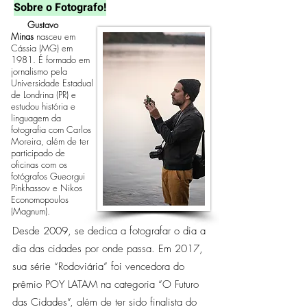
Sobre o Fotografo!
Gustavo
Minas
nasceu em
Cássia (MG) em
1981. É formado em
jornalismo pela
Universidade Estadual
de Londrina (PR) e
estudou história e
linguagem da
fotografia com Carlos
Moreira, além de ter
participado de
oficinas com os
fotógrafos Gueorgui
Pinkhassov e Nikos
Economopoulos
(Magnum).
Desde 2009, se dedica a fotografar o dia a
dia das cidades por onde passa. Em 2017,
sua série “Rodoviária” foi vencedora do
prêmio POY LATAM na categoria “O Futuro
das Cidades”, além de ter sido finalista do