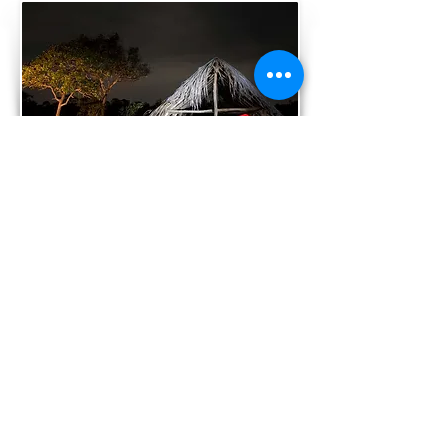
Receba novidades sobre
nossas próximas expedições.
Nome
Email
Enviar