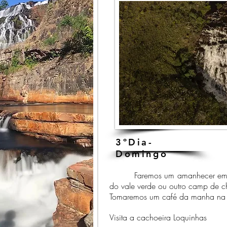
3ºDia-
Domingo
Faremos um amanhecer em cam
do vale verde ou outro camp de c
Tomaremos um café da manha na c
Visita a cachoeira Loquinhas