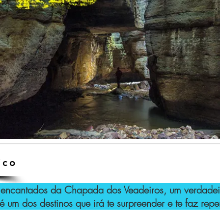
ico
ntados da Chapada dos Veadeiros, um verdadeiro
é um dos destinos que irá te surpreender e te faz repe