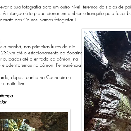
 a sua fotografia para um outro nível, teremos dois dias de pai
 A intenção é te proporcionar um ambiente tranquilo para fazer boa
tarata dos Couros. vamos fotografar!!
la manhã, nas primeiras luzes do dia,
e 230km até o estacionamento da Bocaina
uer cuidados até a entrada do cânion, na
o e adentraremos no cânion.
Permanência
rde, depois banho na Cachoeira e
e noite livre.
aliança
ntar