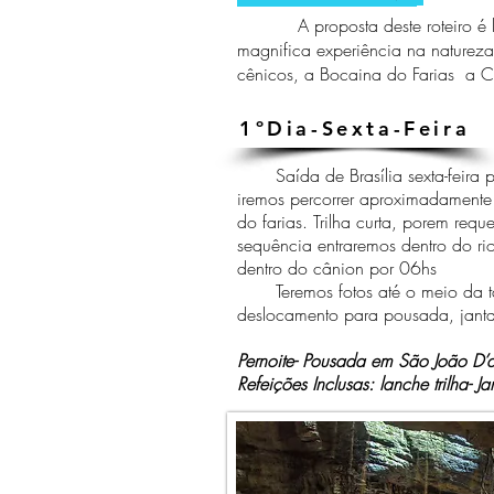
A proposta deste roteiro é levar
magnifica experiência na natureza.
cênicos, a Bocaina do Farias a Ca
1ºDia-Sexta-Feira
Saída de Brasília sexta-feira pe
iremos percorrer aproximadament
do farias. Trilha curta, porem req
sequência entraremos dentro do ri
dentro do cânion por 06hs
Teremos fotos até o meio da ta
deslocamento para pousada, jantar 
Pernoite- Pousada em São João D’
Refeições Inclusas: lanche trilha- Ja