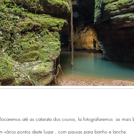
mos até as catarata dos couros, la fotografaremos as mais be
m vários pontos deste lugar , com pausas para banho e lanche.