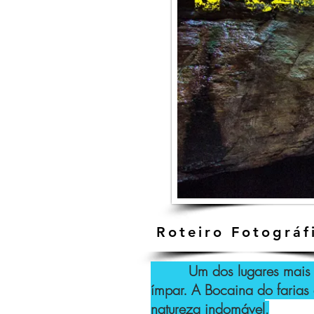
Roteiro Fotográf
Um dos lugares mais enca
ímpar.
A Bocaina do farias 
natureza indomável
.