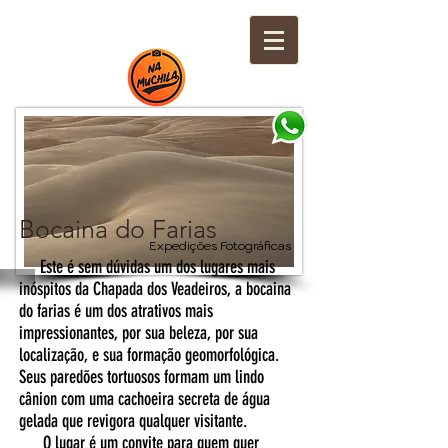
Bocaina do Farias
Expedições Fotográficas
Este é sem dúvidas um dos lugares mais
inóspitos da Chapada dos Veadeiros, a bocaina
do farias é um dos atrativos mais
impressionantes, por sua beleza, por sua
localização, e sua formação geomorfológica.
Seus paredões tortuosos formam um lindo
cânion com uma cachoeira secreta de água
gelada que revigora qualquer visitante.
O lugar é um convite para quem quer